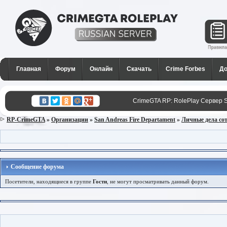
CrimeGTA RP - Лучший РП
сервер SAMP в России для
Главная
Форум
Онлайн
Скачать
Crime Forbes
До
GTA San Andreas
CrimeGTA RP: RolePlay Сервер 
RP-CrimeGTA
»
Организации
»
San Andreas Fire Departament
»
Личные дела со
Сообщение форума
Посетители, находящиеся в группе
Гости
, не могут просматривать данный форум.