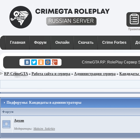
CrimeGTA RP - Лучший РП
сервер SAMP в России для
Главная
Форум
Онлайн
Скачать
Crime Forbes
До
GTA San Andreas
CrimeGTA RP: RolePlay Сервер 
RP-CrimeGTA
»
Работа сайта и сервера
»
Администрация сервера
»
Кандидаты 
Подфорумы: Кандидаты в администраторы
Форум
Архив
Модераторы:
Maksim_Sokirkin