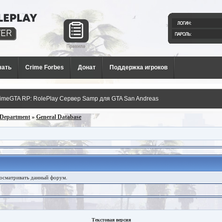
й РП
и для
чать
Crime Forbes
Донат
Поддержка игроков
imeGTA RP: RolePlay Сервер Samp для GTA San Andreas
e Department
»
General Database
росматривать данный форум.
Текстовая версия