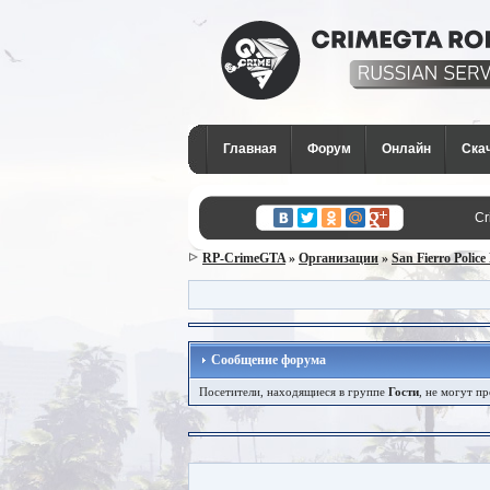
CrimeGTA RP - Лучши
сервер SAMP в Росси
Главная
Форум
Онлайн
Ска
GTA San Andreas
Cr
RP-CrimeGTA
»
Организации
»
San Fierro Polic
Сообщение форума
Посетители, находящиеся в группе
Гости
, не могут п