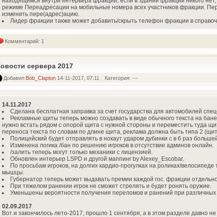
находящимся внутри интерьера фракции, если в здании фракции никого нет
режиме Переадресации на мобильные номера всех участников фракции. Пер
изменить пере(адрес)ацию.
Лидер фракции также может добавить/скрыть телефон фракции в справоч
Комментарий: 1
овости сервера 2017
Добавил
Bob_Clapton
14-11-2017, 07:11
Категория: ---
14.11.2017
Сделана бесплатная заправка за счет государства для автомобилей спец
Рекламные щиты теперь можно создавать в виде обычного текста на бане
нужно встать рядом с опорой щита с нужной стороны и переместить туда щи
переноса текста по словам по длине щита, реклама должна быть типа 2 (щит)
Полицейский будет отправлять в нокаут ударом дубинки с в 6 раз больше
Изменена логика /бан по решению игроков в отсутствие админов онлайн.
/залить теперь могут только механики с лицензией.
Обновлен интерьер LSPD и другой маппинг by Alexey_Escobar.
По просьбам игроков, на долгих кардио-прогулках на роликах/велосипеде
мышцы.
Губернатор теперь может выдавать премии каждой гос. фракции отдельно
При тяжелом ранении игрок не сможет стрелять и будет ронять оружие.
Уменьшены вероятности получения переломов и ранений при различных
02.09.2017
Вот и закончилось лето-2017, прошло 1 сентября, а в этом разделе давно не