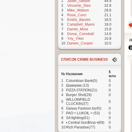
1
Justin_Gibson
44.9
2
Vincento_Dies
32.8
3
Mike_Watson
28.6
4
Rosa_Curci
21.1
5
Emilio_Barzini
18.5
6
Campbell_Myers
18.0
7
Daniel_More
15.8
8
Donar_Cenntrall
14.6
9
Yriy_Yrkin
10.8
Н
10
Darwin_Cooper
10.5
СПИСОК CRIME BUSINESS
$
№
Название
млн
1
Columbian Bank(5)
0
2
Шаверма (13)
0
3
PIZZA STATION(21)
0
4
Burger Shot(29)
0
WILLOWFIELD
5
0
CLUCKIN(37)
6
Galaxy Fashion to(45)
0
7
PAO < LUKOIL > (53)
0
8
SA fighting(61)
0
9
• Сentral Gun$hop •(69)
0
10
Rich Paradise(77)
0