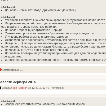
износ.
16.01.2016
Добавлен новый чат: /тодо [прямая речь * действие]
14.01.2016
Увеличены зарплаты на мебельной фабрике, у грузчиков и в шахте Форта
Исправлена недоработка с одновременным освобождением всех верстаков
могли работать сразу несколько рабочих.
Добавлен /арест в Департаменте Шерифа.
Уменьшены сроки исчезновения брошенных на улице предметов.
Улучшена работа спека для администраторов.
Исправлен баг с появлением неудаляющихся слотов с деньгами в инвентар
Владелец ТЦ теперь может менять арендную плату на павильоны. При эт
монополиям, т.е. чем выше он ставит /бизплату, тем выше будет налог на мо
Добавлены антиугон-зоны возле всех фракций.
Добавлены проверки на установку неприменимого для данной модели авт
игре варнингов.
И, наконец, добавлено долгожданное снятие тюнинга Автомеханиками и 
Комментарий: 11
овости сервера 2015
Добавил
Bob_Clapton
18-12-2015, 12:45
Категория: ---
18.12.2015
Завершено строительство новой сауны с покерным клубом.