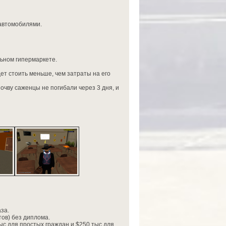
 автомобилями.
ьном гипермаркете.
ет стоить меньше, чем затраты на его
очву саженцы не погибали через 3 дня, и
за.
тов) без диплома.
с для простых граждан и $250 тыс для