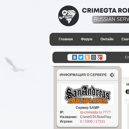
CrimeGTA RP - Лучши
сервер SAMP в Росси
Главная
Форум
Онлайн
Ска
GTA San Andreas
Cr
GT
ИНФОРМАЦИЯ О СЕРВЕРЕ
Н
Сервер SAMP
IP:
rp-crimegta.ru:7777
Название:
CrimeGTA RolePlay
Игроки:
0 / 1000 / 17311