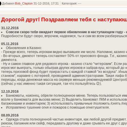
Добавил
Bob_Clapton
31-12-2016, 17:31
Категория: ---
Дорогой друг! Поздравляем тебя с наступающ
31.12.2016
Совсем скоро тебя ожидает первое обновление в наступающем году - 
Подробности будут скоро, впрочем, надеемся, ты и сам во всем разберешься
05.11.2016
Обновления в Казино:
- Прежде всего, теперь игрокам видно выпавшее им число. Напомню, казино
- Во-вторых, джекпот теперь составляет 50% от призового фонда. Т.е., казино
джекпота.
- Ну и самое главное для рядового игрока - казино стало "читерским". Если
игрок мог выиграть, только обыграв других игроков и забрав куш, который до
теперь призовой фонд будет прирастать с каждой ставкой "из воздуха". Ины
станком", наравне с лотереей, проводимой администраторами. Такая лафа бу
периоды, когда денежная масса на сервере меньше рекомендуемой Центроба
(сейчас у нас именно такая ситуация, так что пользуйтесь 😉).
12.10.2016
Банкоматы, наконец, обрели полноценное меню. Теперь пользоваться им
возле у банкомата для вызова меню; 2) Выделить банкомат ЛКМ и использова
багажниками и инвентарем; 3) использовать привычные /положить /снять /пер
Исправлено тушение огня и пожаров с помощью огнетушителя.
08.09.2016
Одежда стала полноценной частью инвентаря, как любой другой предмет. 
рюкзак, багажник или сейф, передавать другому и даже срывать ее друг с др