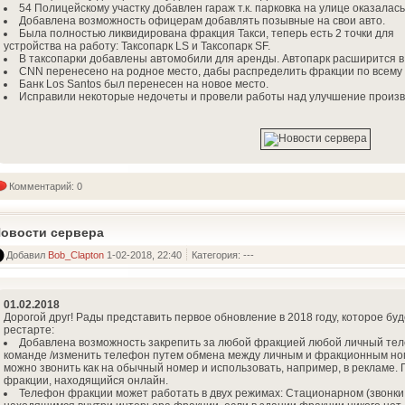
54 Полицейскому участку добавлен гараж т.к. парковка на улице оказалас
Добавлена возможность офицерам добавлять позывные на свои авто.
Была полностью ликвидирована фракция Такси, теперь есть 2 точки для
устройства на работу: Таксопарк LS и Таксопарк SF.
В таксопарки добавлены автомобили для аренды. Автопарк расширится в
CNN перенесено на родное место, дабы распределить фракции по всему 
Банк Los Santos был перенесен на новое место.
Исправили некоторые недочеты и провели работы над улучшение произв
Комментарий: 0
овости сервера
Добавил
Bob_Clapton
1-02-2018, 22:40
Категория: ---
01.02.2018
Дорогой друг! Рады представить первое обновление в 2018 году, которое б
рестарте:
Добавлена возможность закрепить за любой фракцией любой личный те
команде /изменить телефон путем обмена между личным и фракционным н
можно звонить как на обычный номер и использовать, например, в рекламе.
фракции, находящийся онлайн.
Телефон фракции может работать в двух режимах: Стационарном (звонки 