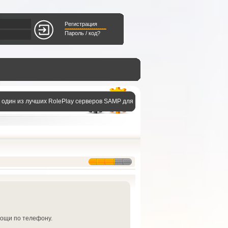
Регистрация
Пароль / код?
- один из лучших RolePlay серверов SAMP для
мощи по телефону.