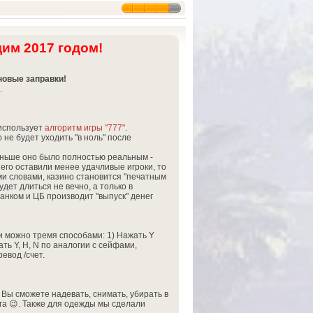
им 2017 годом!
новые заправки!
.
 использует
алгоритм игры "777"
.
 не будет уходить "в ноль" после
 раньше оно было полностью реальным -
 него оставили менее удачливые игроки, то
ми словами, казино становится "печатным
дет длиться не вечно, а только в
нком и ЦБ производит "выпуск" денег
и можно тремя способами: 1) Нажать Y
ть Y, H, N по аналогии с сейфами,
евод /счет.
Вы сможете надевать, снимать, убирать в
уга 😉. Также для одежды мы сделали