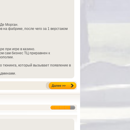
 Де Морган.
 на фабрике, после чего за 1 верстаком
е при игре в казино.
ом сам бизнес ТЦ приравнен к
нополии.
о тюнинга, который вызывает появление в
Админами.
Далее >>