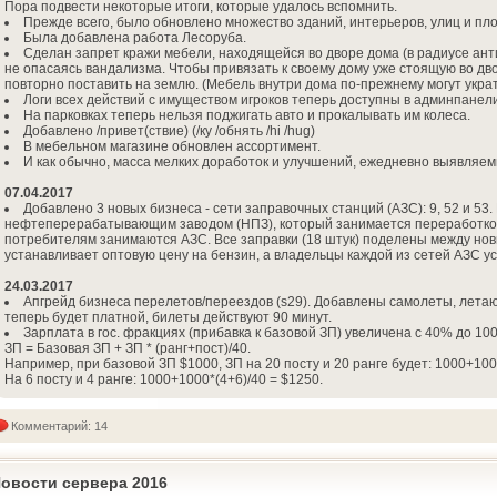
Пора подвести некоторые итоги, которые удалось вспомнить.
Прежде всего, было обновлено множество зданий, интерьеров, улиц и пл
Была добавлена работа Лесоруба.
Сделан запрет кражи мебели, находящейся во дворе дома (в радиусе анти
не опасаясь вандализма. Чтобы привязать к своему дому уже стоящую во двор
повторно поставить на землю. (Мебель внутри дома по-прежнему могут украть
Логи всех действий с имуществом игроков теперь доступны в админпанели
На парковках теперь нельзя поджигать авто и прокалывать им колеса.
Добавлено /привет(ствие) (/ку /обнять /hi /hug)
В мебельном магазине обновлен ассортимент.
И как обычно, масса мелких доработок и улучшений, ежедневно выявляе
07.04.2017
Добавлено 3 новых бизнеса - сети заправочных станций (АЗС): 9, 52 и 53.
нефтеперерабатывающим заводом (НПЗ), который занимается переработкой
потребителям занимаются АЗС. Все заправки (18 штук) поделены между но
устанавливает оптовую цену на бензин, а владельцы каждой из сетей АЗС 
24.03.2017
Апгрейд бизнеса перелетов/переездов (s29). Добавлены самолеты, лета
теперь будет платной, билеты действуют 90 минут.
Зарплата в гос. фракциях (прибавка к базовой ЗП) увеличена с 40% до 1
ЗП = Базовая ЗП + ЗП * (ранг+пост)/40.
Например, при базовой ЗП $1000, ЗП на 20 посту и 20 ранге будет: 1000+100
На 6 посту и 4 ранге: 1000+1000*(4+6)/40 = $1250.
Комментарий: 14
овости сервера 2016