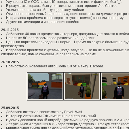
Улучшены IC и OOC чаты: в IC теперь пишется имя и фамилия без "_".
В результате теракта был уничтожен мост над городом Лос Сантос.
Увеличена оплата за сборку и доставку мебели.
Отменен прогрессивный налог на владение несколькими домами и ретро
Исправлена проблема с невозвратом кустов (семян) конопли на ферму.
Другие оптимизации и исправления ошибок.
29.11.2015
Добавлено 40 новых предметов интерьера, доступных для заказа в мебел
На пляже ЛС появилось новое развлечение - дайвинг.
Цены на наркотики приведены к норме - 1 грамм по закупке больше не буд
производство.
Исправлена проблема с кустами, когда закупленные но не высаженные в п
следовательно, новые саженцы не появлялись на ферме.
26.10.2015
Полностью обновленная автошкола СФ от Alexey_Escobar.
25.09.2015
Добавлен интерьер военкомата by Pavel_Watt.
Интерьер Автошколы СФ изменен на альтернативный.
В домах добавлен новый апгрейд - увеличение радиуса парковки в 2 и 3 ра
Для учеников и служащих в Универе теперь доступно 10 факультетов (пос
Минимальная сумма для заказа убийства хитманами увеличена до $100 ты