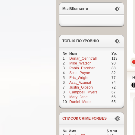
Мы ВКонтакте
ТОП-10 ПО УРОВНЮ
№
Имя
Ур.
1
Donar_Cenntrall
113
2
Mike_Watson
90
3
Pablo_Escobar
88
4
Scott_Payne
82
Н
5
Eric_Wright
77
6
Azat_Azamat
74
7
Justin_Gibson
72
8
Campbell_Myers
67
9
Mary_Jane
66
10
Daniel_More
65
СПИСОК CRIME FORBES
№
Имя
$ млн