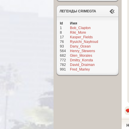
ЛЕГЕНДЫ CRIMEGTA
Id
Имя
1
Bob_Clapton
8
Riki_More
17
Kasper_Fields
76
Ryuichi_Naytroud
93
Dany_Ocean
564
Henry_Stewens
682
Glen_Morales
772
Dmitry_Konsta
782
David_Draiman
991
Fred_Marley
Н