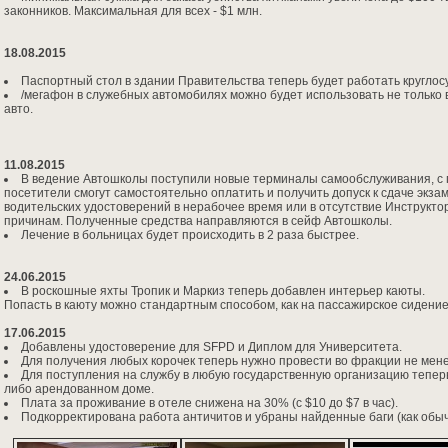
законников. Максимальная для всех - $1 млн.
18.08.2015
Паспортный стол в здании Правительства теперь будет работать круглос
/мегафон в служебных автомобилях можно будет использовать не только в
авто.
11.08.2015
В ведение Автошколы поступили новые терминалы самообслуживания, с
посетители смогут самостоятельно оплатить и получить допуск к сдаче экза
водительских удостоверений в нерабочее время или в отсутствие Инструкто
причинам. Полученные средства направляются в сейф Автошколы.
Лечение в больницах будет происходить в 2 раза быстрее.
24.06.2015
В роскошные яхты Тропик и Маркиз теперь добавлен интерьер каюты.
Попасть в каюту можно стандартным способом, как на пассажирское сидени
17.06.2015
Добавлены удостоверение для SFPD и Диплом для Университета.
Для получения любых корочек теперь нужно провести во фракции не мене
Для поступления на службу в любую государственную организацию теперь
либо арендованном доме.
Плата за проживание в отеле снижена на 30% (с $10 до $7 в час).
Подкорректирована работа античитов и убраны найденные баги (как обыч