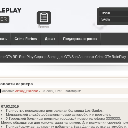
й РП
и для
чать
Crime Forbes
Донат
Поддержка игроков
imeGTA RP: RolePlay Сервер Samp для GTA San Andreas
» CrimeGTA RolePlay 
A San Andreas в России!
овости сервера
Добавил
Alexey_Escobar
7-03-2019, 11:46
Категория: ---
07.03.2019
Полностью переделана центральная больница Los-Santos.
Медицинской службе добавлены новые автомобили и вертолёт.
У Городской больницы появился городской номер телефона 3330333.
Можно обращаться для консультации например. Или получения срочной по
Полицейскому департаменту добавлена База Данных во все автомобили.