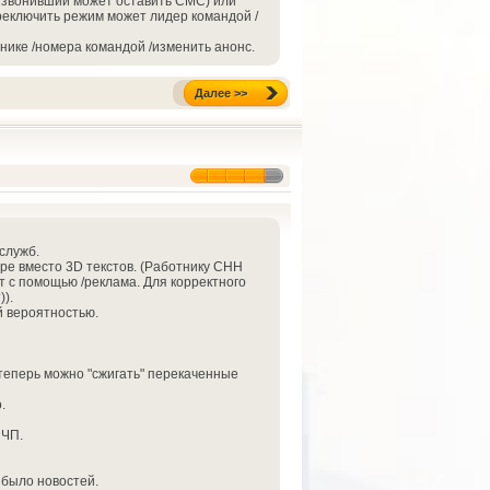
, звонивший может оставить СМС) или
еключить режим может лидер командой /
нике /номера командой /изменить анонс.
Далее >>
служб.
ре вместо 3D текстов. (Работнику СНН
т с помощью /реклама. Для корректного
).
й вероятностью.
 теперь можно "сжигать" перекаченные
.
 ЧП.
 было новостей.